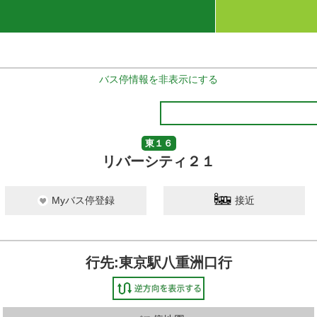
バス停情報を非表示にする
東１６
リバーシティ２１
Myバス停登録
接近
行先:東京駅八重洲口行