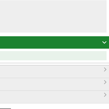



