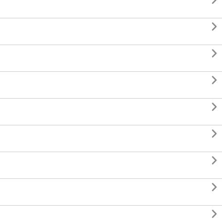








