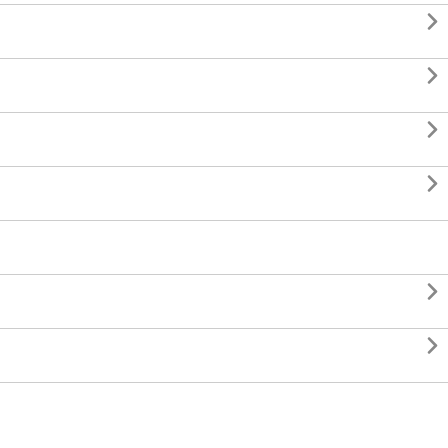





