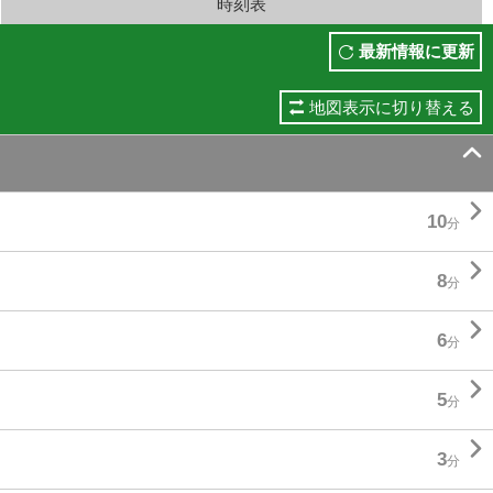
時刻表
最新情報に更新
地図表示に切り替える


10
分

8
分

6
分

5
分

3
分