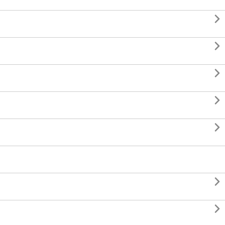






