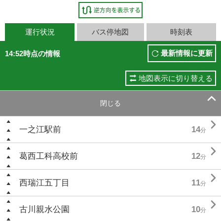
運行状況
バス停地図
時刻表
最新情報に更新
14:52時点の情報
地図表示に切り替える

閉じる

一之江駅前
14
分

葛西工科高校前
12
分

西瑞江五丁目
11
分

古川親水公園
10
分