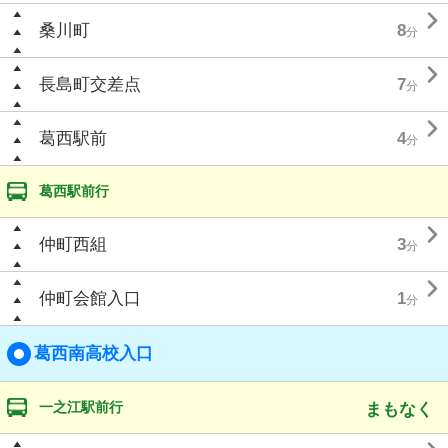

桑川町
8
分

長島町交差点
7
分

葛西駅前
4
分
葛西駅前行

仲町西組
3
分

仲町会館入口
1
分
葛西南高校入口
一之江駅前行
まもなく