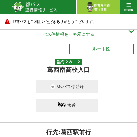
都営バスをご利用いただきありがとうございます。

バス停情報を非表示にする
ルート図
臨海２８－２
葛西南高校入口
Myバス停登録
接近
行先:葛西駅前行