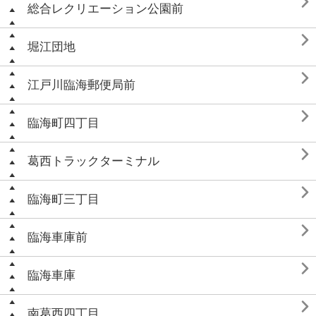

総合レクリエーション公園前

堀江団地

江戸川臨海郵便局前

臨海町四丁目

葛西トラックターミナル

臨海町三丁目

臨海車庫前

臨海車庫

南葛西四丁目