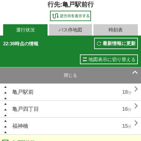
行先:亀戸駅前行
運行状況
バス停地図
時刻表
最新情報に更新
22:38時点の情報
地図表示に切り替える

閉じる

亀戸駅前
18
分

亀戸四丁目
16
分

福神橋
15
分