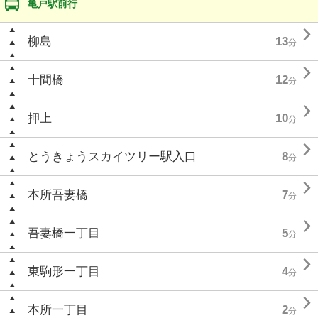
亀戸駅前行

柳島
13
分

十間橋
12
分

押上
10
分

とうきょうスカイツリー駅入口
8
分

本所吾妻橋
7
分

吾妻橋一丁目
5
分

東駒形一丁目
4
分

本所一丁目
2
分