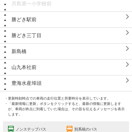
月島第一小学校前

勝どき駅前

勝どき三丁目

新島橋

山九本社前

豊海水産埠頭
・更新時刻時点での車両の走行位置と所要時分を表示しています。
・「最新情報に更新」ボタンをクリックすると、最新の情報に更新します
が、車両が終点に到着していた場合は、その旨を伝えるメッセージを表示
します。
ノンステップバス
別系統のバス