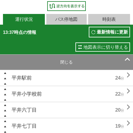
運行状況
バス停地図
時刻表
最新情報に更新
13:37時点の情報
地図表示に切り替える

閉じる

平井駅前
24
分

平井小学校前
22
分

平井六丁目
20
分

平井七丁目
19
分