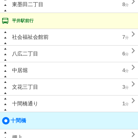

東墨田二丁目
8
分
平井駅前行

社会福祉会館前
7
分

八広二丁目
6
分

中居堀
4
分

文花三丁目
3
分

十間橋通り
1
分
十間橋

押上