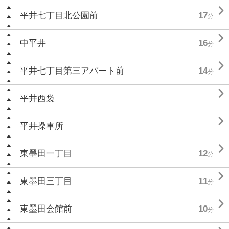

平井七丁目北公園前
17
分

中平井
16
分

平井七丁目第三アパート前
14
分

平井西袋

平井操車所

東墨田一丁目
12
分

東墨田三丁目
11
分

東墨田会館前
10
分