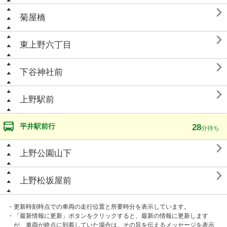

菊屋橋

東上野六丁目

下谷神社前

上野駅前
平井駅前行
28
分待ち

上野公園山下

上野松坂屋前
・更新時刻時点での車両の走行位置と所要時分を表示しています。
・「最新情報に更新」ボタンをクリックすると、最新の情報に更新します
が、車両が終点に到着していた場合は、その旨を伝えるメッセージを表示