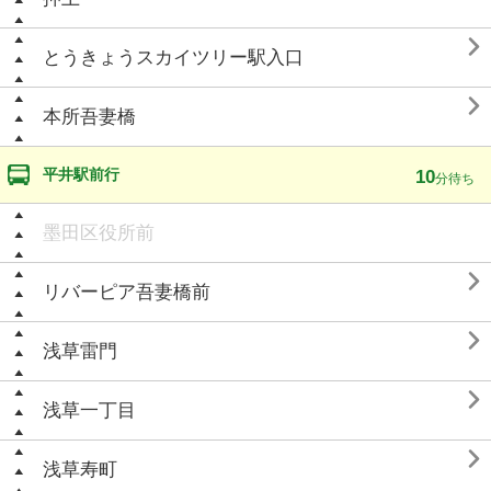

とうきょうスカイツリー駅入口

本所吾妻橋
平井駅前行
10
分待ち
墨田区役所前

リバーピア吾妻橋前

浅草雷門

浅草一丁目

浅草寿町