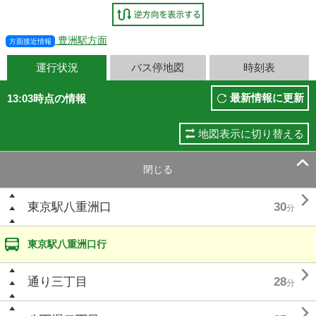
豊洲駅方面
方面接近情報
運行状況
バス停地図
時刻表
最新情報に更新
13:03時点の情報
地図表示に切り替える

閉じる

東京駅八重洲口
30
分
東京駅八重洲口行

通り三丁目
28
分
