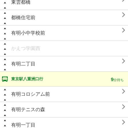
東雲都橋

都橋住宅前

有明小中学校前
かえつ学園西

有明二丁目
東京駅八重洲口行
9
分待ち

有明コロシアム前

有明テニスの森

有明一丁目