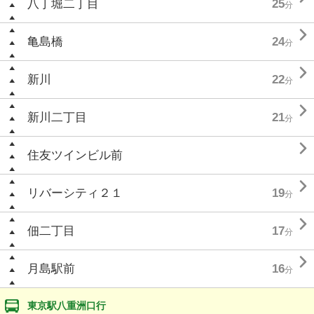
八丁堀二丁目
25
分

亀島橋
24
分

新川
22
分

新川二丁目
21
分

住友ツインビル前

リバーシティ２１
19
分

佃二丁目
17
分

月島駅前
16
分
東京駅八重洲口行