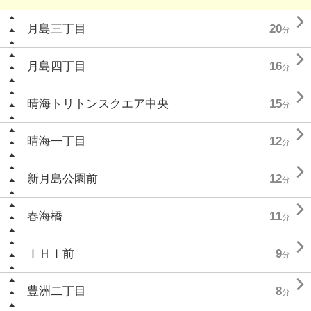

月島三丁目
20
分

月島四丁目
16
分

晴海トリトンスクエア中央
15
分

晴海一丁目
12
分

新月島公園前
12
分

春海橋
11
分

ＩＨＩ前
9
分

豊洲二丁目
8
分