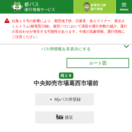
台風１５号の影響により、都営地下鉄、日暮里・舎人ライナー、東京さ
くらトラム(都電荒川線)、都営バス
において遅延や運行本数の減少、運行
の見合わせが発生する可能性があります。
今後の気象情報、運行情報に
ご注意ください。

バス停情報を非表示にする
ルート図
両２８
中央卸売市場葛西市場前
Myバス停登録
接近