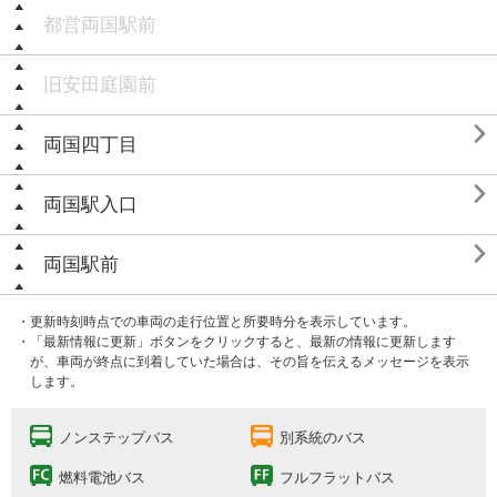
都営両国駅前
旧安田庭園前

両国四丁目

両国駅入口

両国駅前
・更新時刻時点での車両の走行位置と所要時分を表示しています。
・「最新情報に更新」ボタンをクリックすると、最新の情報に更新します
が、車両が終点に到着していた場合は、その旨を伝えるメッセージを表示
します。
ノンステップバス
別系統のバス
燃料電池バス
フルフラットバス