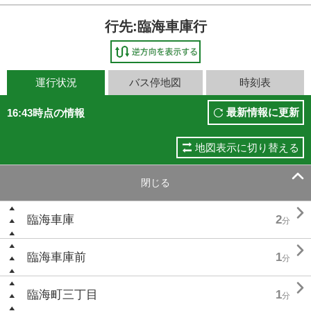
行先:臨海車庫行
運行状況
バス停地図
時刻表
最新情報に更新
16:43時点の情報
地図表示に切り替える

閉じる

臨海車庫
2
分

臨海車庫前
1
分

臨海町三丁目
1
分