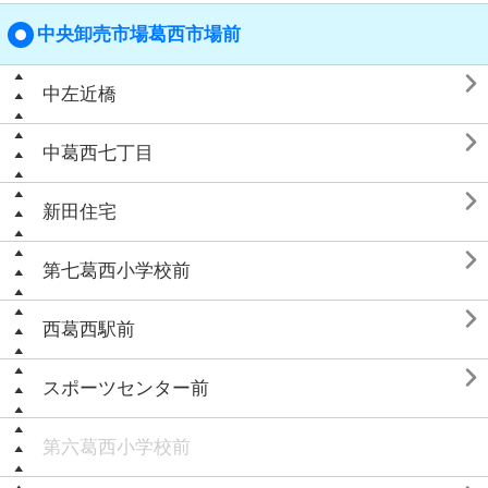
中央卸売市場葛西市場前

中左近橋

中葛西七丁目

新田住宅

第七葛西小学校前

西葛西駅前

スポーツセンター前
第六葛西小学校前