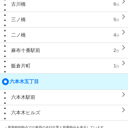

古川橋
6
分

三ノ橋
5
分

二ノ橋
4
分

麻布十番駅前
2
分

飯倉片町
1
分
六本木五丁目

六本木駅前

六本木ヒルズ
・更新時刻時点での車両の走行位置と所要時分を表示しています。