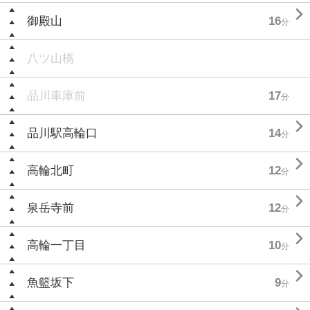

御殿山
16
分
八ツ山橋
品川車庫前
17
分

品川駅高輪口
14
分

高輪北町
12
分

泉岳寺前
12
分

高輪一丁目
10
分

魚籃坂下
9
分