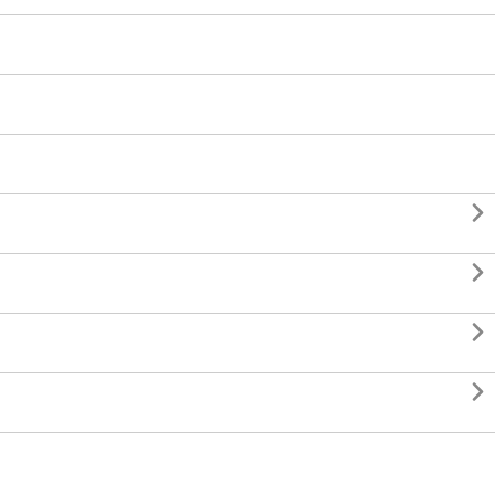



