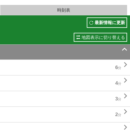
時刻表
最新情報に更新
地図表示に切り替える


6
分

4
分

3
分

2
分
