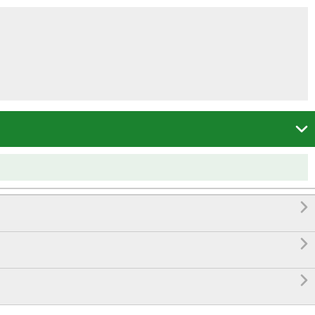



