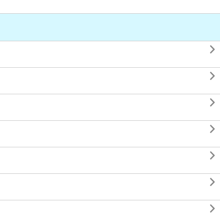






