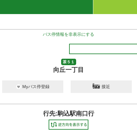
バス停情報を非表示にする
茶５１
向丘一丁目
Myバス停登録
接近
行先:駒込駅南口行