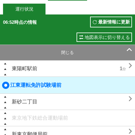
運行状況
最新情報に更新
06:52時点の情報
地図表示に切り替える

閉じる

東陽町駅前
1
分
江東運転免許試験場前

新砂二丁目
東京地下鉄総合運動場前

新東京郵便局前