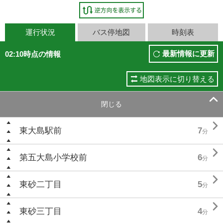
運行状況
バス停地図
時刻表
最新情報に更新
02:10時点の情報
地図表示に切り替える

閉じる

東大島駅前
7
分

第五大島小学校前
6
分

東砂二丁目
5
分

東砂三丁目
4
分