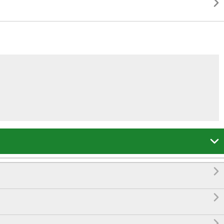




