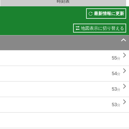
時刻表
最新情報に更新
地図表示に切り替える


55
分

54
分

53
分

53
分