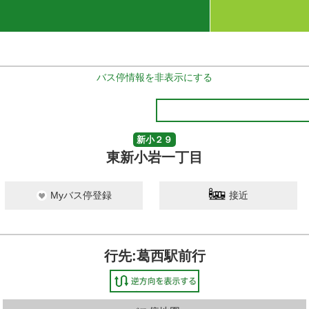
バス停情報を非表示にする
新小２９
東新小岩一丁目
Myバス停登録
接近
行先:葛西駅前行