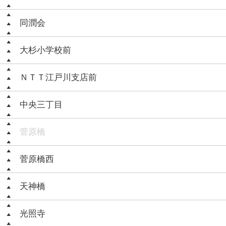
同潤会
大杉小学校前
ＮＴＴ江戸川支店前
中央三丁目
菅原橋
菅原橋西
天神橋
光照寺