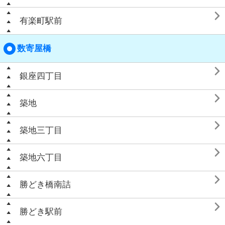

有楽町駅前
数寄屋橋

銀座四丁目

築地

築地三丁目

築地六丁目

勝どき橋南詰

勝どき駅前