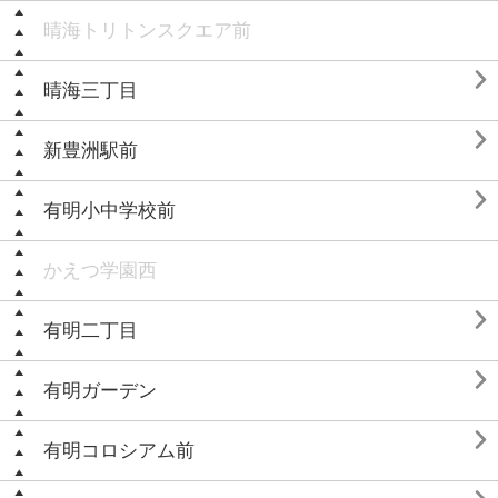
晴海トリトンスクエア前

晴海三丁目

新豊洲駅前

有明小中学校前
かえつ学園西

有明二丁目

有明ガーデン

有明コロシアム前