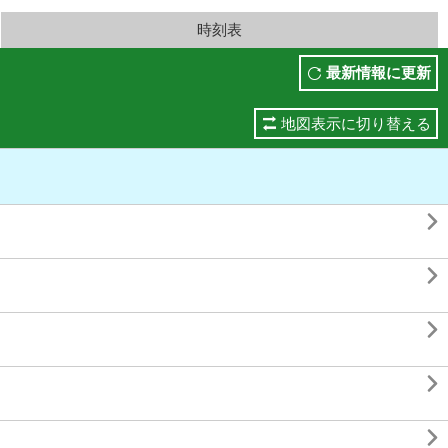
時刻表
最新情報に更新
地図表示に切り替える




