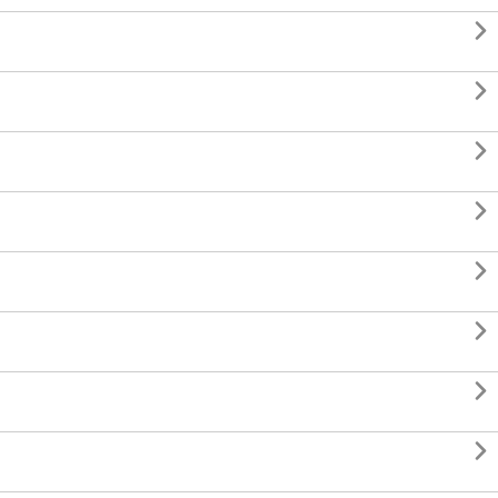







