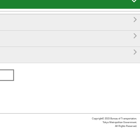




Copyright© 2015 Bureau of Transportation.
Tokyo Metropolitan Government.
All Rights Reserved.