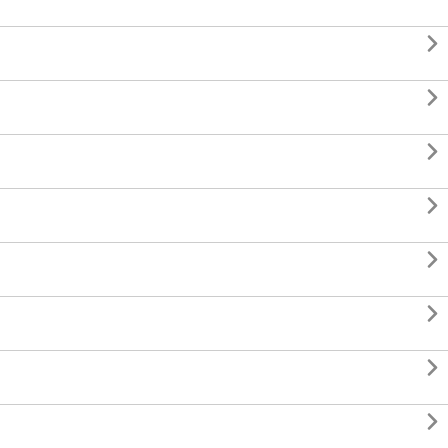







