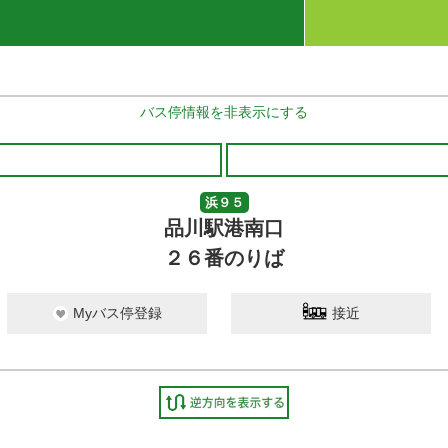
バス停情報を非表示にする
浜９５
品川駅港南口
２６番のりば
Myバス停登録
接近