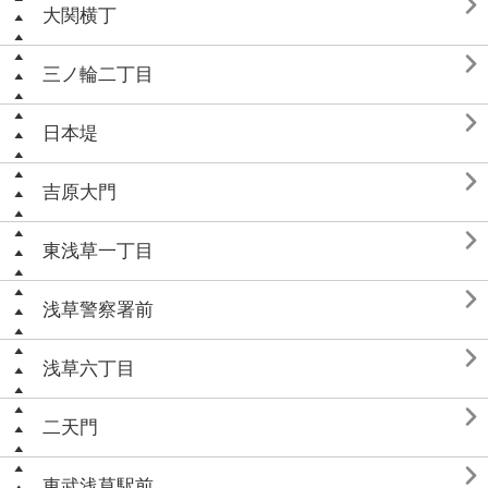

大関横丁

三ノ輪二丁目

日本堤

吉原大門

東浅草一丁目

浅草警察署前

浅草六丁目

二天門

東武浅草駅前