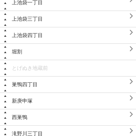
上池袋一丁目

上池袋三丁目

上池袋四丁目

堀割
とげぬき地蔵前

巣鴨四丁目

新庚申塚

西巣鴨

滝野川三丁目