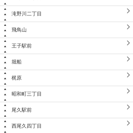

滝野川二丁目

飛鳥山

王子駅前

堀船

梶原

昭和町三丁目

尾久駅前

西尾久四丁目