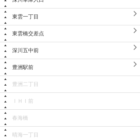

東雲一丁目

東雲橋交差点

深川五中前

豊洲駅前
豊洲二丁目
ＩＨＩ前
春海橋
晴海一丁目