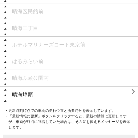
晴海区民館前
晴海三丁目
ホテルマリナーズコート東京前
はるみらい前
晴海ふ頭公園南

晴海埠頭
・更新時刻時点での車両の走行位置と所要時分を表示しています。
・「最新情報に更新」ボタンをクリックすると、最新の情報に更新します
が、車両が終点に到着していた場合は、その旨を伝えるメッセージを表示
します。