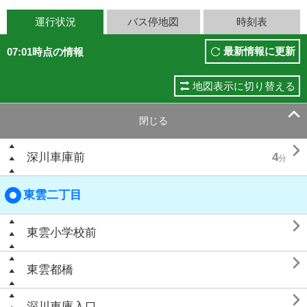
運行状況
バス停地図
時刻表
最新情報に更新
07:01時点の情報
地図表示に切り替える

閉じる

深川車庫前
4
分
東雲二丁目

東雲小学校前

東雲都橋

深川車庫入口