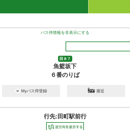
バス停情報を非表示にする
田８７
魚籃坂下
６番のりば
Myバス停登録
接近
行先:田町駅前行