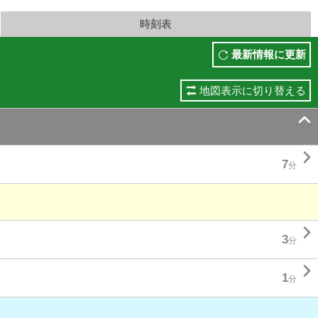
時刻表
最新情報に更新
地図表示に切り替える


7
分

3
分

1
分