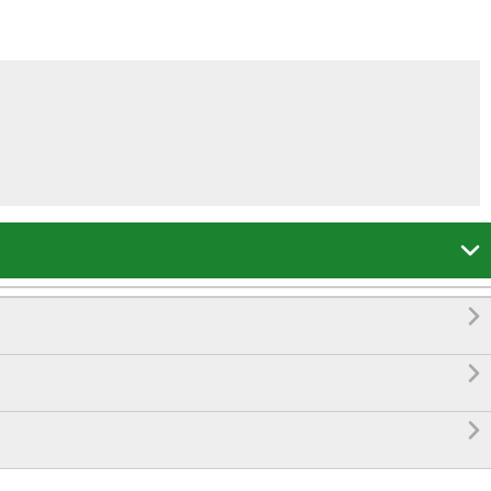



