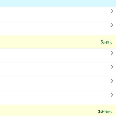


5
分待ち




16
分待ち