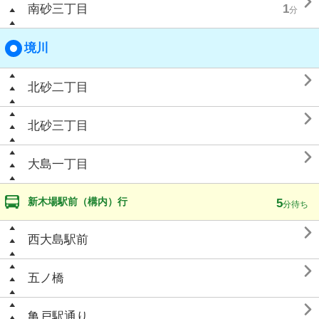

南砂三丁目
1
分
境川

北砂二丁目

北砂三丁目

大島一丁目
新木場駅前（構内）行
5
分待ち

西大島駅前

五ノ橋

亀戸駅通り