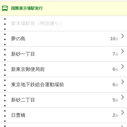
国際展示場駅前行
新木場駅前（明治通り）

夢の島
10
分

新砂一丁目
7
分

新東京郵便局前
6
分

東京地下鉄総合運動場前
6
分

新砂二丁目
5
分

日曹橋
2
分