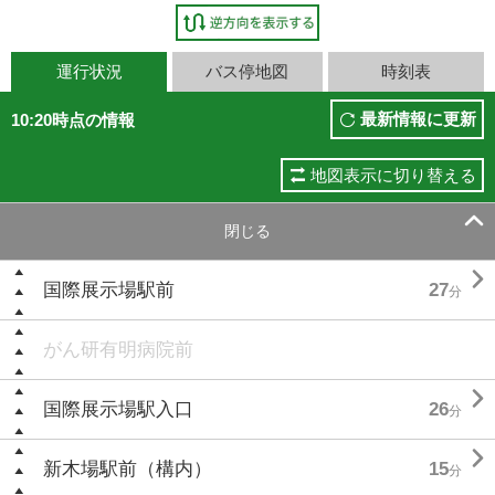
運行状況
バス停地図
時刻表
最新情報に更新
10:20時点の情報
地図表示に切り替える

閉じる

国際展示場駅前
27
分
がん研有明病院前

国際展示場駅入口
26
分

新木場駅前（構内）
15
分