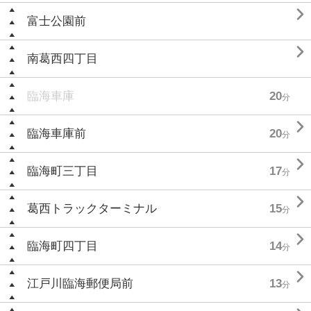

富士公園前

南葛西四丁目
臨海車庫
20
分

臨海車庫前
20
分

臨海町三丁目
17
分

葛西トラックターミナル
15
分

臨海町四丁目
14
分

江戸川臨海郵便局前
13
分