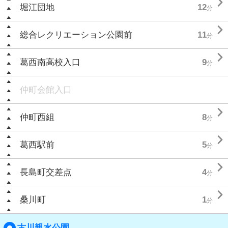

堀江団地
12
分

総合レクリエーション公園前
11
分

葛西南高校入口
9
分
仲町会館入口

仲町西組
8
分

葛西駅前
5
分

長島町交差点
4
分

桑川町
1
分
古川親水公園