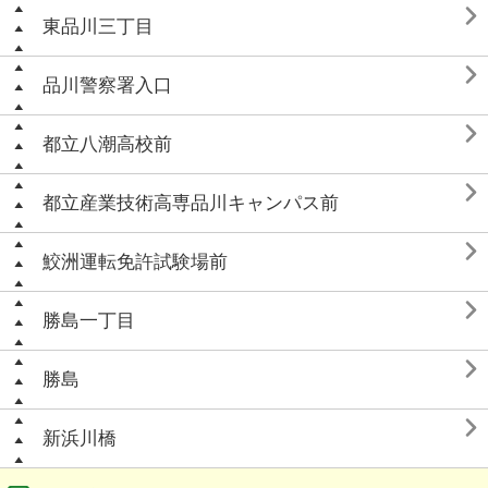

東品川三丁目

品川警察署入口

都立八潮高校前

都立産業技術高専品川キャンパス前

鮫洲運転免許試験場前

勝島一丁目

勝島

新浜川橋