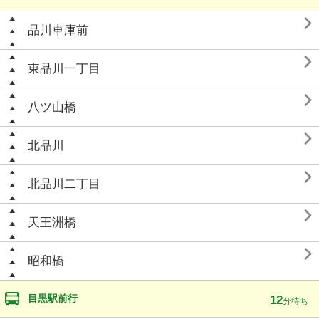

品川車庫前

東品川一丁目

八ツ山橋

北品川

北品川二丁目

天王洲橋

昭和橋
目黒駅前行
12
分待ち