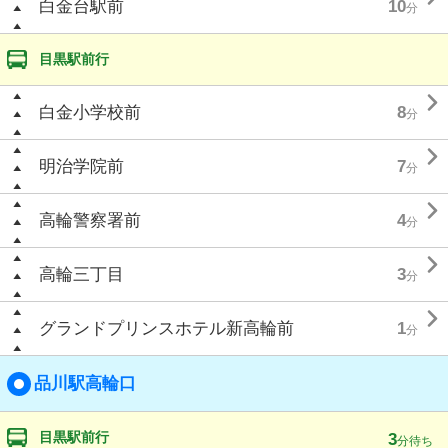
白金台駅前
10
分
目黒駅前行

白金小学校前
8
分

明治学院前
7
分

高輪警察署前
4
分

高輪三丁目
3
分

グランドプリンスホテル新高輪前
1
分
品川駅高輪口
目黒駅前行
3
分待ち