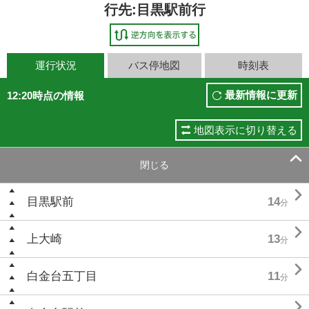
行先:目黒駅前行
運行状況
バス停地図
時刻表
最新情報に更新
12:20時点の情報
地図表示に切り替える

閉じる

目黒駅前
14
分

上大崎
13
分

白金台五丁目
11
分
