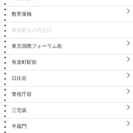

数寄屋橋
東京駅丸の内北口

東京国際フォーラム前

有楽町駅前

日比谷

警視庁前

三宅坂

半蔵門