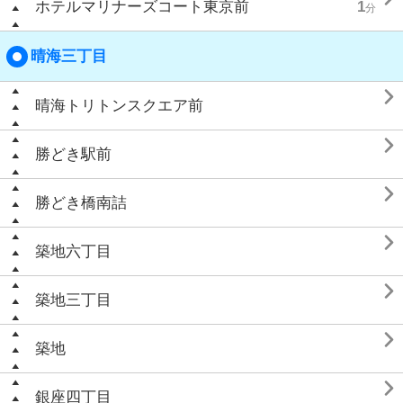
ホテルマリナーズコート東京前
1
分
晴海三丁目

晴海トリトンスクエア前

勝どき駅前

勝どき橋南詰

築地六丁目

築地三丁目

築地

銀座四丁目