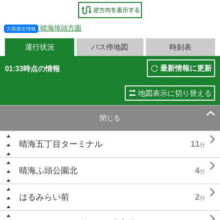
晴海埠頭方面
方面接近情報
運行状況
バス停地図
時刻表
最新情報に更新
01:33時点の情報
地図表示に切り替える

閉じる

晴海五丁目ターミナル
11
分

晴海ふ頭公園北
4
分

はるみらい前
2
分
