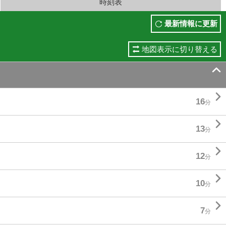
時刻表
最新情報に更新
地図表示に切り替える


16
分

13
分

12
分

10
分

7
分