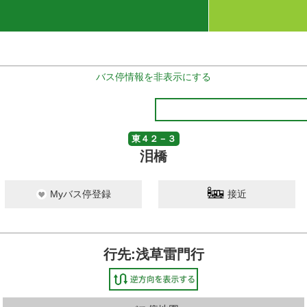
バス停情報を非表示にする
東４２－３
泪橋
Myバス停登録
接近
行先:浅草雷門行