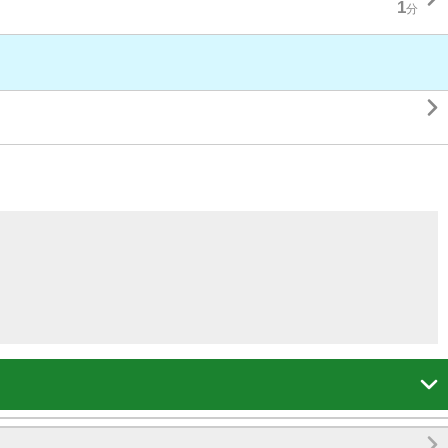
1
分


