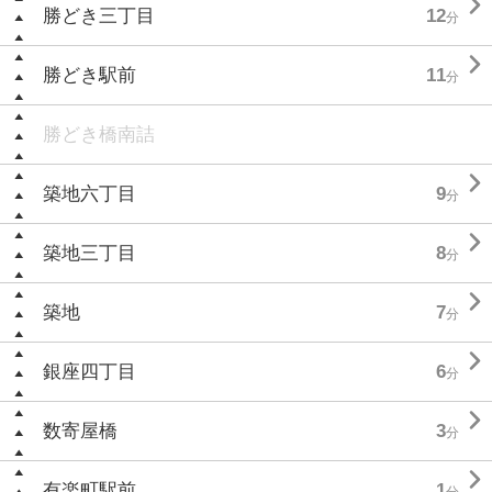

勝どき三丁目
12
分

勝どき駅前
11
分
勝どき橋南詰

築地六丁目
9
分

築地三丁目
8
分

築地
7
分

銀座四丁目
6
分

数寄屋橋
3
分

有楽町駅前
1
分