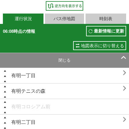
運行状況
バス停地図
時刻表
最新情報に更新
06:08時点の情報
地図表示に切り替える

閉じる

有明一丁目

有明テニスの森
有明コロシアム前

有明二丁目