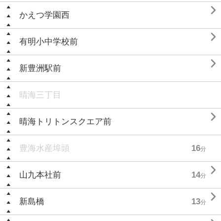

かえつ学園西

有明小中学校前

新豊洲駅前
晴海三丁目

晴海トリトンスクエア前
豊海水産埠頭
16
分

山九本社前
14
分

新島橋
13
分