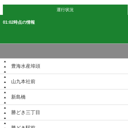
運行状況
01:02時点の情報
豊海水産埠頭
山九本社前
新島橋
勝どき三丁目
勝どき駅前