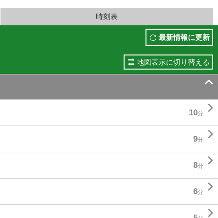
時刻表
最新情報に更新
地図表示に切り替える


10
分

9
分

8
分

6
分

5