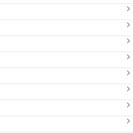







