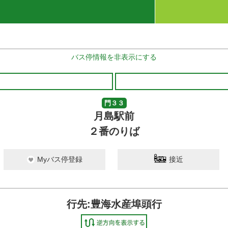
バス停情報を非表示にする
門３３
月島駅前
２番のりば
Myバス停登録
接近
行先:豊海水産埠頭行