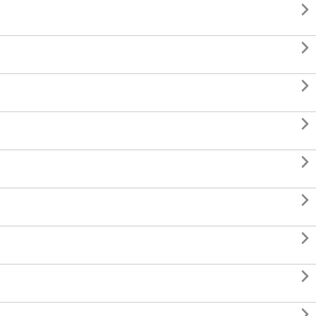








