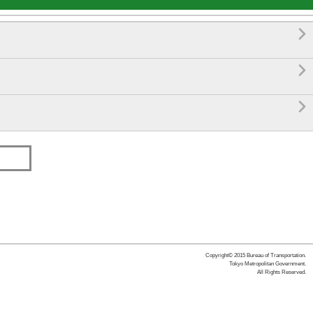



Copyright© 2015 Bureau of Transportation.
Tokyo Metropolitan Government.
All Rights Reserved.