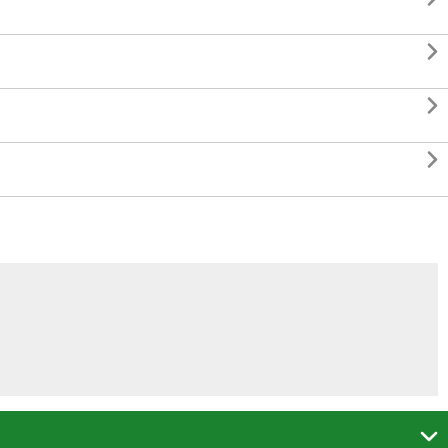



