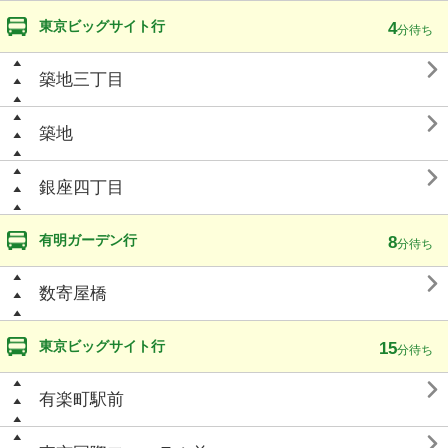
東京ビッグサイト行
4
分待ち

築地三丁目

築地

銀座四丁目
有明ガーデン行
8
分待ち

数寄屋橋
東京ビッグサイト行
15
分待ち

有楽町駅前
