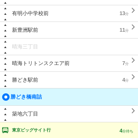

有明小中学校前
13
分

新豊洲駅前
11
分
晴海三丁目

晴海トリトンスクエア前
7
分

勝どき駅前
4
分
勝どき橋南詰

築地六丁目
東京ビッグサイト行
4
分待ち