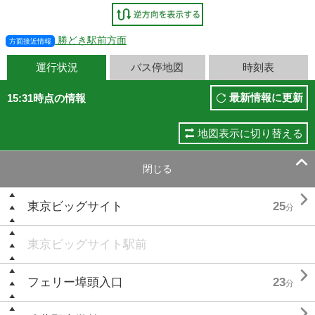
勝どき駅前方面
方面接近情報
運行状況
バス停地図
時刻表
最新情報に更新
15:31時点の情報
地図表示に切り替える

閉じる

東京ビッグサイト
25
分
東京ビッグサイト駅前

フェリー埠頭入口
23
分
