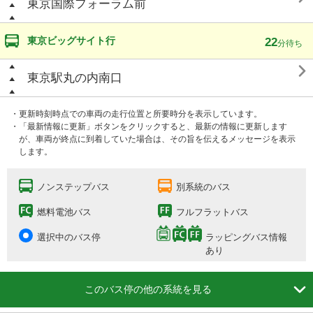
東京国際フォーラム前
東京ビッグサイト行
22
分待ち

東京駅丸の内南口
・更新時刻時点での車両の走行位置と所要時分を表示しています。
・「最新情報に更新」ボタンをクリックすると、最新の情報に更新します
が、車両が終点に到着していた場合は、その旨を伝えるメッセージを表示
します。
ノンステップバス
別系統のバス
燃料電池バス
フルフラットバス
選択中のバス停
ラッピングバス情報
あり

このバス停の他の系統を見る