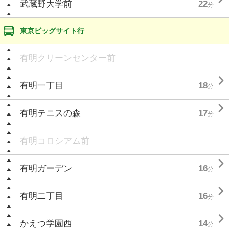
武蔵野大学前
22
分
東京ビッグサイト行
有明クリーンセンター前

有明一丁目
18
分

有明テニスの森
17
分
有明コロシアム前

有明ガーデン
16
分

有明二丁目
16
分

かえつ学園西
14
分