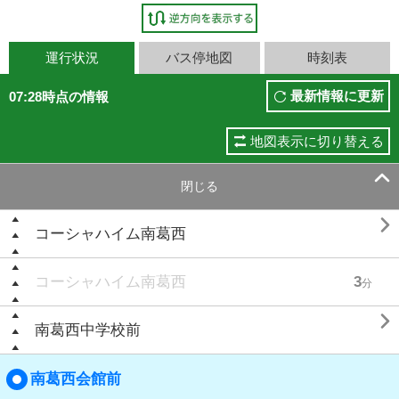
運行状況
バス停地図
時刻表
最新情報に更新
07:28時点の情報
地図表示に切り替える

閉じる

コーシャハイム南葛西
コーシャハイム南葛西
3
分

南葛西中学校前
南葛西会館前