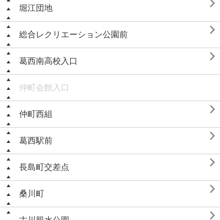

堀江団地

総合レクリエーション公園前

葛西南高校入口
仲町会館入口

仲町西組

葛西駅前

長島町交差点

桑川町
