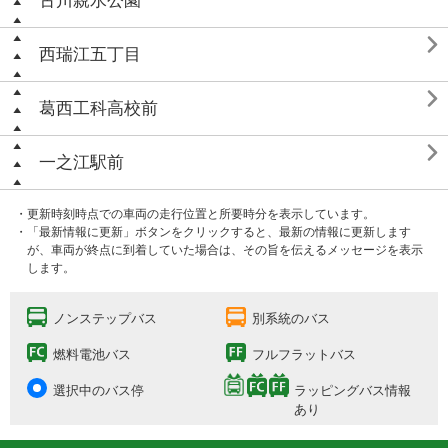
古川親水公園

西瑞江五丁目

葛西工科高校前

一之江駅前
・更新時刻時点での車両の走行位置と所要時分を表示しています。
・「最新情報に更新」ボタンをクリックすると、最新の情報に更新します
が、車両が終点に到着していた場合は、その旨を伝えるメッセージを表示
します。
ノンステップバス
別系統のバス
燃料電池バス
フルフラットバス
選択中のバス停
ラッピングバス情報
あり