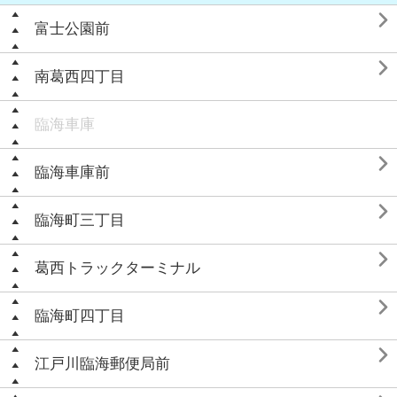

富士公園前

南葛西四丁目
臨海車庫

臨海車庫前

臨海町三丁目

葛西トラックターミナル

臨海町四丁目

江戸川臨海郵便局前