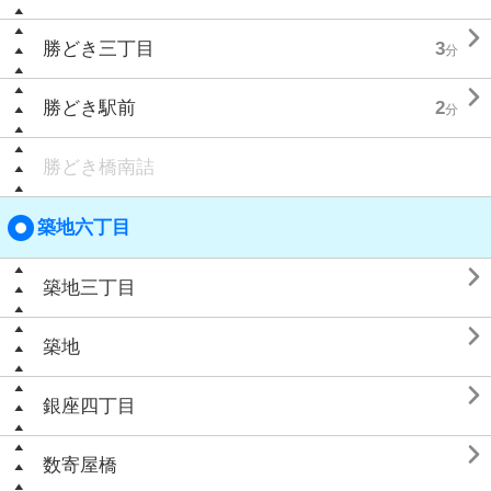

勝どき三丁目
3
分

勝どき駅前
2
分
勝どき橋南詰
築地六丁目

築地三丁目

築地

銀座四丁目

数寄屋橋