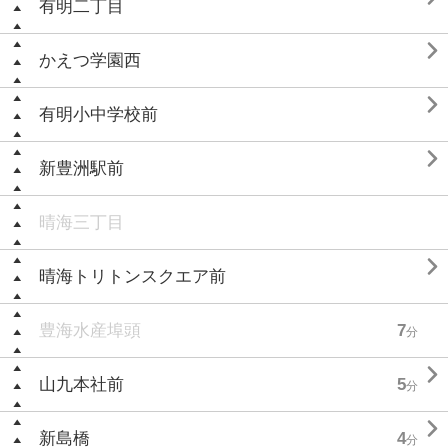
有明二丁目

かえつ学園西

有明小中学校前

新豊洲駅前
晴海三丁目

晴海トリトンスクエア前
豊海水産埠頭
7
分

山九本社前
5
分

新島橋
4
分