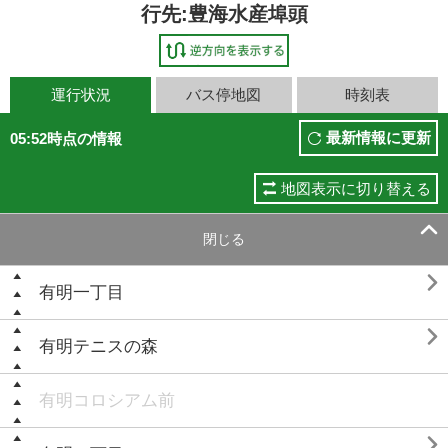
行先:豊海水産埠頭
運行状況
バス停地図
時刻表
最新情報に更新
05:52時点の情報
地図表示に切り替える

閉じる

有明一丁目

有明テニスの森
有明コロシアム前
