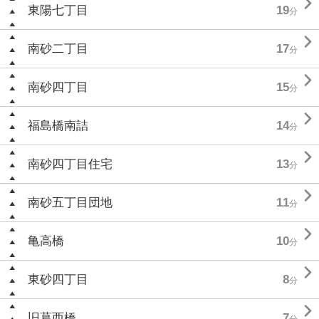

東陽七丁目
19
分

南砂二丁目
17
分

南砂四丁目
15
分

福島橋南詰
14
分

南砂四丁目住宅
13
分

南砂五丁目団地
11
分

亀高橋
10
分

東砂四丁目
8
分

旧葛西橋
7
分