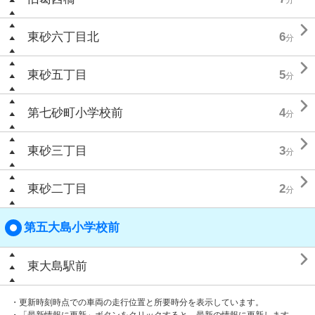

東砂六丁目北
6
分

東砂五丁目
5
分

第七砂町小学校前
4
分

東砂三丁目
3
分

東砂二丁目
2
分
第五大島小学校前

東大島駅前
・更新時刻時点での車両の走行位置と所要時分を表示しています。