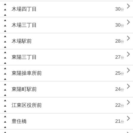

木場四丁目
30
分

木場三丁目
30
分

木場駅前
28
分

東陽三丁目
27
分

東陽操車所前
25
分

東陽町駅前
24
分

江東区役所前
22
分

豊住橋
21
分