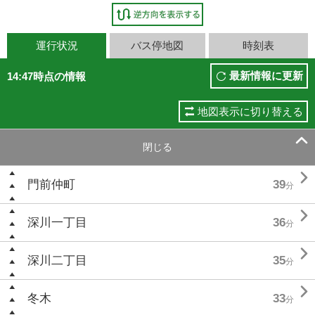
運行状況
バス停地図
時刻表
最新情報に更新
14:47時点の情報
地図表示に切り替える

閉じる

門前仲町
39
分

深川一丁目
36
分

深川二丁目
35
分

冬木
33
分