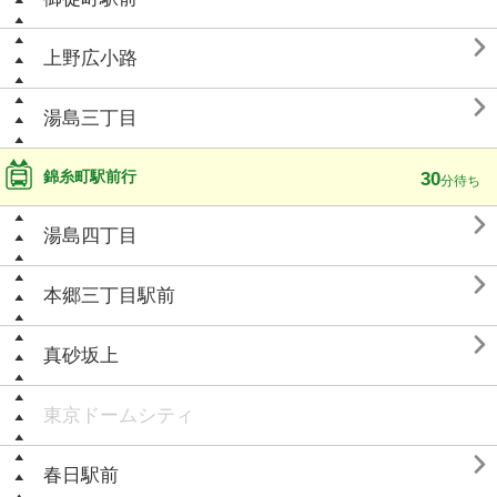

上野広小路

湯島三丁目
錦糸町駅前行
30
分待ち

湯島四丁目

本郷三丁目駅前

真砂坂上
東京ドームシティ

春日駅前