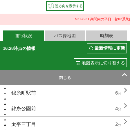
7/21-8/31 期間内の平日、都
運行状況
バス停地図
時刻表
最新情報に更新
16:28時点の情報
地図表示に切り替える

閉じる

錦糸町駅前
6
分

錦糸公園前
4
分

太平三丁目
2
分