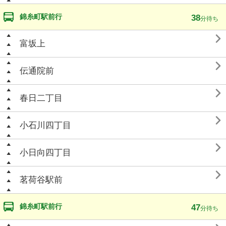
錦糸町駅前行
38
分待ち

富坂上

伝通院前

春日二丁目

小石川四丁目

小日向四丁目

茗荷谷駅前
錦糸町駅前行
47
分待ち