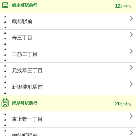
錦糸町駅前行
12
分待ち

蔵前駅前

寿三丁目

三筋二丁目

元浅草三丁目

新御徒町駅前
錦糸町駅前行
20
分待ち

東上野一丁目

御徒町駅前