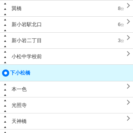

巽橋
8
分

新小岩駅北口
6
分

新小岩二丁目
3
分

小松中学校前
下小松橋

本一色

光照寺

天神橋