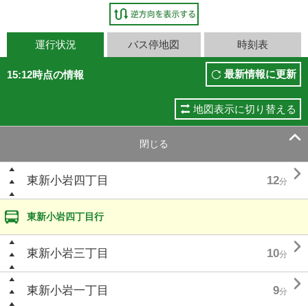
運行状況
バス停地図
時刻表
最新情報に更新
15:12時点の情報
地図表示に切り替える

閉じる

東新小岩四丁目
12
分
東新小岩四丁目行

東新小岩三丁目
10
分

東新小岩一丁目
9
分