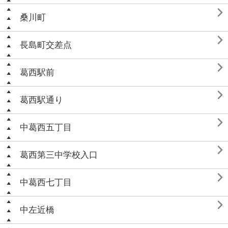

桑川町

長島町交差点

葛西駅前

葛西駅通り

中葛西五丁目

葛西第三中学校入口

中葛西七丁目

中左近橋