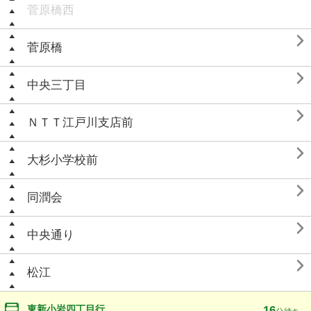
菅原橋西

菅原橋

中央三丁目

ＮＴＴ江戸川支店前

大杉小学校前

同潤会

中央通り

松江
東新小岩四丁目行
16