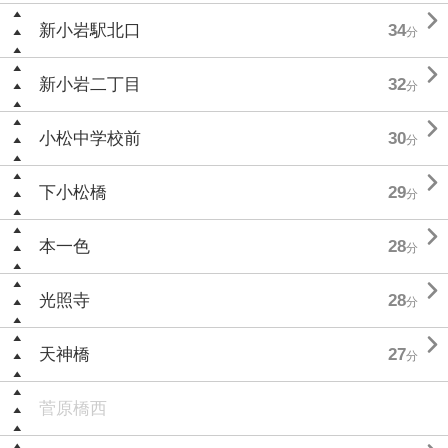

新小岩駅北口
34
分

新小岩二丁目
32
分

小松中学校前
30
分

下小松橋
29
分

本一色
28
分

光照寺
28
分

天神橋
27
分
菅原橋西