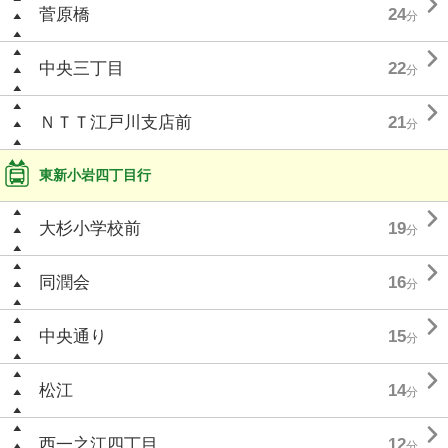

菅原橋
24
分

中央三丁目
22
分

ＮＴＴ江戸川支店前
21
分
東新小岩四丁目行

大杉小学校前
19
分

同潤会
16
分

中央通り
15
分

松江
14
分

西一之江四丁目
12
分