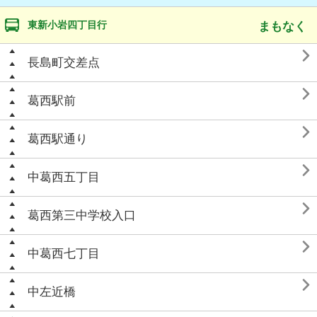
東新小岩四丁目行
まもなく

長島町交差点

葛西駅前

葛西駅通り

中葛西五丁目

葛西第三中学校入口

中葛西七丁目

中左近橋