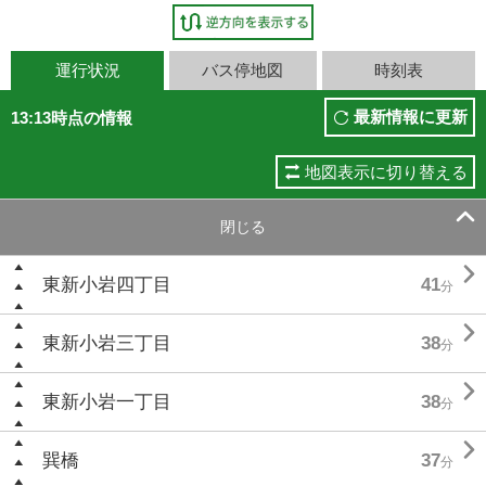
運行状況
バス停地図
時刻表
最新情報に更新
13:13時点の情報
地図表示に切り替える

閉じる

東新小岩四丁目
41
分

東新小岩三丁目
38
分

東新小岩一丁目
38
分

巽橋
37
分