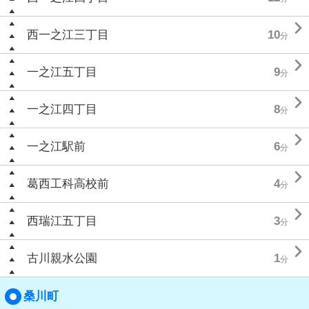

西一之江三丁目
10
分

一之江五丁目
9
分

一之江四丁目
8
分

一之江駅前
6
分

葛西工科高校前
4
分

西瑞江五丁目
3
分

古川親水公園
1
分
桑川町