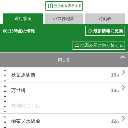
運行状況
バス停地図
時刻表
最新情報に更新
00:33時点の情報
地図表示に切り替える

閉じる

秋葉原駅前
16
分

万世橋
13
分
外神田二丁目

御茶ノ水駅前
12
分