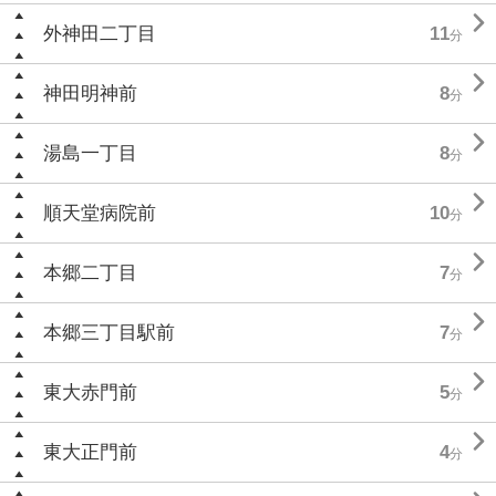

外神田二丁目
11
分

神田明神前
8
分

湯島一丁目
8
分

順天堂病院前
10
分

本郷二丁目
7
分

本郷三丁目駅前
7
分

東大赤門前
5
分

東大正門前
4
分