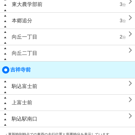

東大農学部前
3
分

本郷追分
3
分

向丘一丁目
2
分

向丘二丁目
吉祥寺前

駒込富士前

上富士前

駒込駅南口
・更新時刻時点での車両の走行位置と所要時分を表示しています。