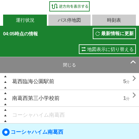
運行状況
バス停地図
時刻表
最新情報に更新
04:05時点の情報
地図表示に切り替える

閉じる

葛西臨海公園駅前
5
分

南葛西第三小学校前
1
分
コーシャハイム南葛西
コーシャハイム南葛西