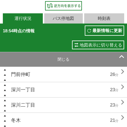
運行状況
バス停地図
時刻表
最新情報に更新
18:54時点の情報
地図表示に切り替える

閉じる

門前仲町
26
分

深川一丁目
23
分

深川二丁目
23
分

冬木
21
分