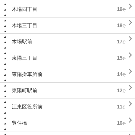

木場四丁目
19
分

木場三丁目
18
分

木場駅前
17
分

東陽三丁目
15
分

東陽操車所前
14
分

東陽町駅前
12
分

江東区役所前
11
分

豊住橋
10
分