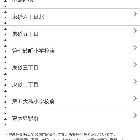
旧葛西橋

東砂六丁目北

東砂五丁目

第七砂町小学校前

東砂三丁目

東砂二丁目

第五大島小学校前

東大島駅前
・更新時刻時点での車両の走行位置と所要時分を表示しています。