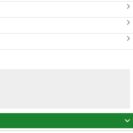



