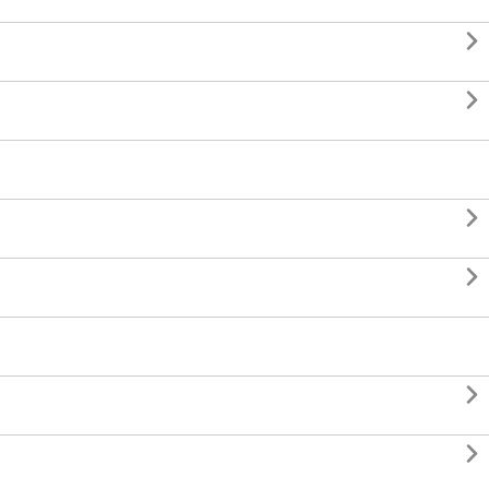





