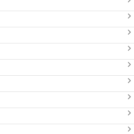








