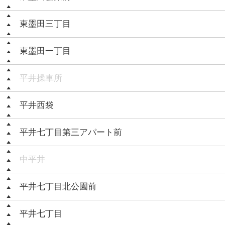
東墨田三丁目
東墨田一丁目
平井操車所
平井西袋
平井七丁目第三アパート前
中平井
平井七丁目北公園前
平井七丁目