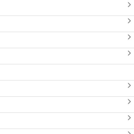






