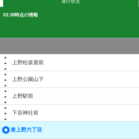
運行状況
03:38時点の情報
上野松坂屋前
上野公園山下
上野駅前
下谷神社前
東上野六丁目