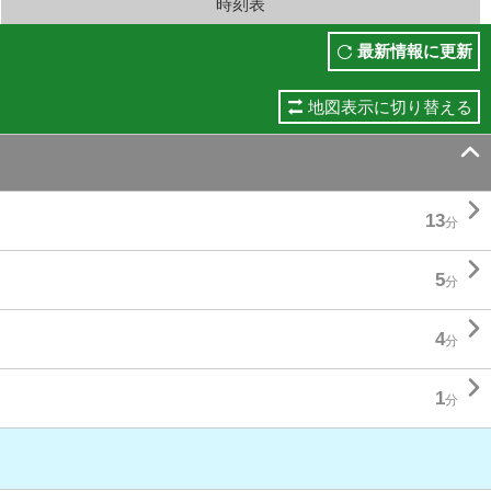
時刻表
最新情報に更新
地図表示に切り替える


13
分

5
分

4
分

1
分