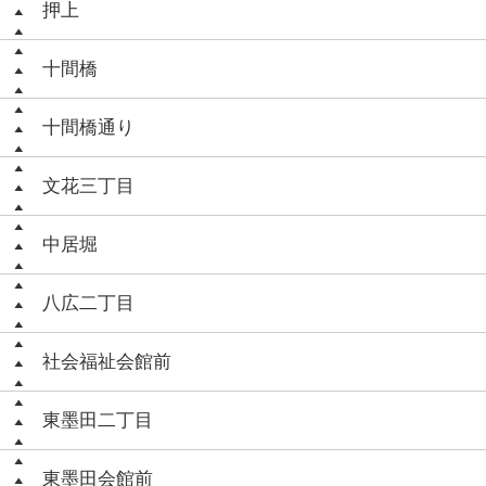
押上
十間橋
十間橋通り
文花三丁目
中居堀
八広二丁目
社会福祉会館前
東墨田二丁目
東墨田会館前