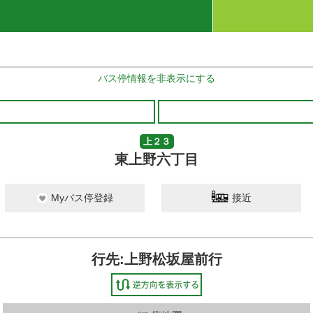
バス停情報を非表示にする
上２３
東上野六丁目
Myバス停登録
接近
行先:上野松坂屋前行