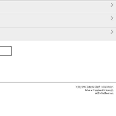



Copyright© 2015 Bureau of Transportation.
Tokyo Metropolitan Government.
All Rights Reserved.