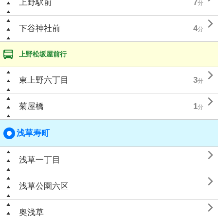
上野駅前
7
分

下谷神社前
4
分
上野松坂屋前行

東上野六丁目
3
分

菊屋橋
1
分
浅草寿町

浅草一丁目

浅草公園六区

奥浅草