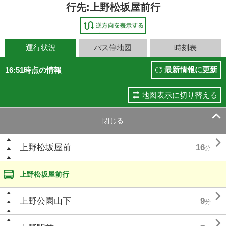
行先:上野松坂屋前行
運行状況
バス停地図
時刻表
最新情報に更新
16:51時点の情報
地図表示に切り替える

閉じる

上野松坂屋前
16
分
上野松坂屋前行

上野公園山下
9
分
