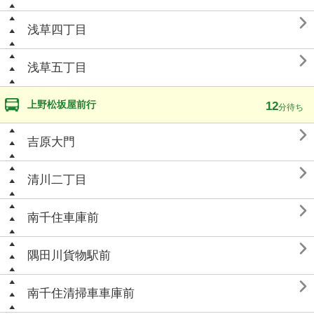

浅草四丁目

浅草五丁目
上野松坂屋前行
12
分待ち

吉原大門

清川二丁目

南千住車庫前

隅田川貨物駅前

南千住清掃車車庫前