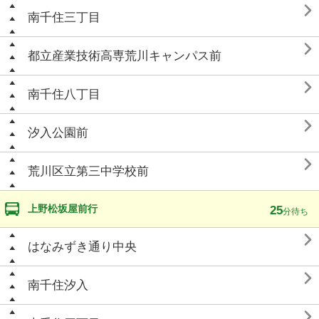

南千住三丁目

都立産業技術高専荒川キャンパス前

南千住八丁目

汐入公園前

荒川区立第三中学校前
上野松坂屋前行
25
分待ち

はなみずき通り中央

南千住汐入
