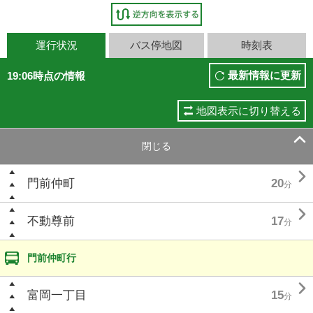
運行状況
バス停地図
時刻表
最新情報に更新
19:06時点の情報
地図表示に切り替える

閉じる

門前仲町
20
分

不動尊前
17
分
門前仲町行

富岡一丁目
15
分