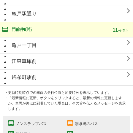

亀戸駅通り
門前仲町行
11
分待ち

亀戸一丁目

江東車庫前

錦糸町駅前
・更新時刻時点での車両の走行位置と所要時分を表示しています。
・「最新情報に更新」ボタンをクリックすると、最新の情報に更新します
が、車両が終点に到着していた場合は、その旨を伝えるメッセージを表示
します。
ノンステップバス
別系統のバス