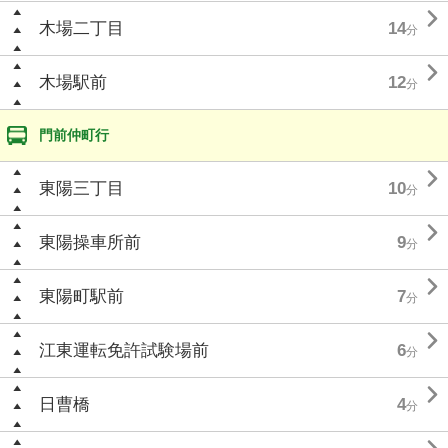

木場二丁目
14
分

木場駅前
12
分
門前仲町行

東陽三丁目
10
分

東陽操車所前
9
分

東陽町駅前
7
分

江東運転免許試験場前
6
分

日曹橋
4
分