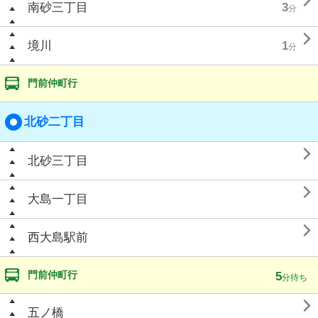

南砂三丁目
3
分

境川
1
分
門前仲町行
北砂二丁目

北砂三丁目

大島一丁目

西大島駅前
門前仲町行
5
分待ち

五ノ橋