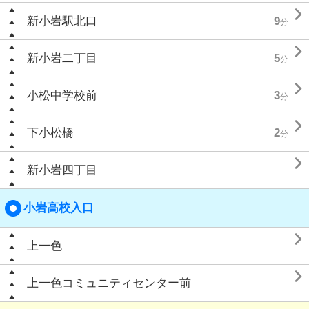

新小岩駅北口
9
分

新小岩二丁目
5
分

小松中学校前
3
分

下小松橋
2
分

新小岩四丁目
小岩高校入口

上一色

上一色コミュニティセンター前