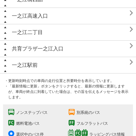

一之江高速入口

一之江二丁目

共育プラザ一之江入口

一之江駅前
・更新時刻時点での車両の走行位置と所要時分を表示しています。
・「最新情報に更新」ボタンをクリックすると、最新の情報に更新します
が、車両が終点に到着していた場合は、その旨を伝えるメッセージを表示
します。
ノンステップバス
別系統のバス
燃料電池バス
フルフラットバス
選択中のバス停
ラッピングバス情報