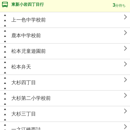
東新小岩四丁目行
3
分待ち

上一色中学校前

鹿本中学校前

松本児童遊園前

松本弁天

大杉四丁目

大杉第二小学校前

大杉三丁目

一之江橋西詰