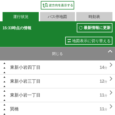
運行状況
バス停地図
時刻表
最新情報に更新
15:33時点の情報
地図表示に切り替える

閉じる

東新小岩四丁目
14
分

東新小岩三丁目
12
分

東新小岩一丁目
11
分

巽橋
11
分