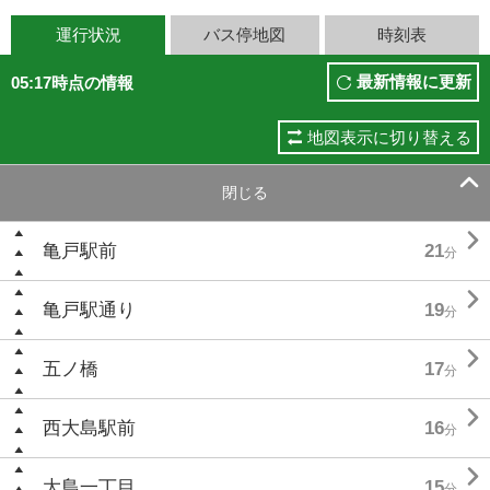
運行状況
バス停地図
時刻表
最新情報に更新
05:17時点の情報
地図表示に切り替える

閉じる

亀戸駅前
21
分

亀戸駅通り
19
分

五ノ橋
17
分

西大島駅前
16
分

大島一丁目
15
分