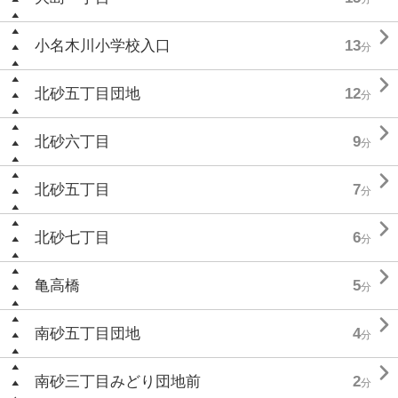

小名木川小学校入口
13
分

北砂五丁目団地
12
分

北砂六丁目
9
分

北砂五丁目
7
分

北砂七丁目
6
分

亀高橋
5
分

南砂五丁目団地
4
分

南砂三丁目みどり団地前
2
分