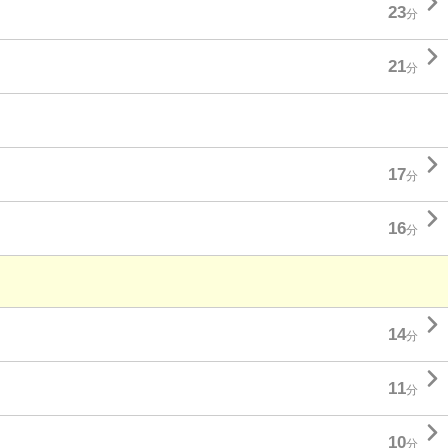

23
分

21
分

17
分

16
分

14
分

11
分

10
分