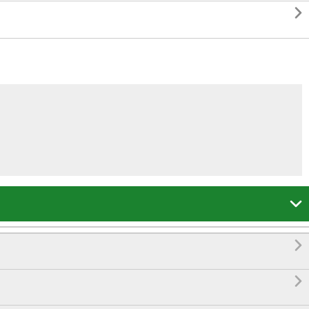



