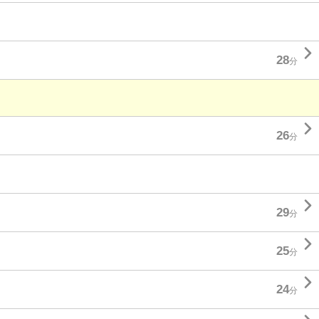

28
分

26
分

29
分

25
分

24
分