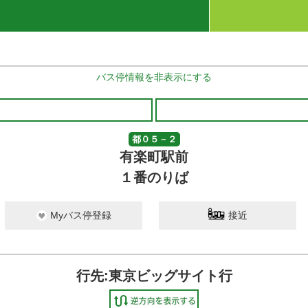
バス停情報を非表示にする
都０５－２
有楽町駅前
１番のりば
Myバス停登録
接近
行先:東京ビッグサイト行