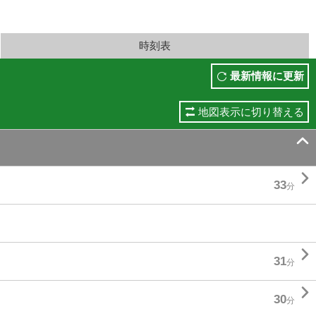
時刻表
最新情報に更新
地図表示に切り替える


33
分

31
分

30
分