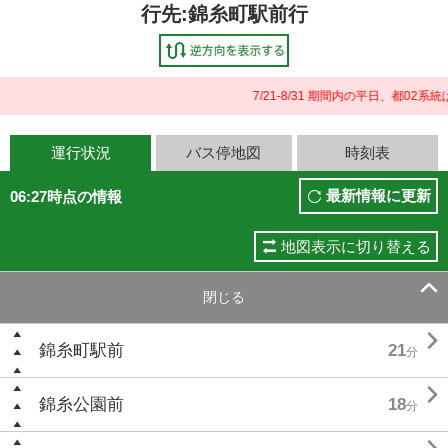
行先:錦糸町駅前行
7/21-8/31 期間内の平日、都0
運行状況
バス停地図
時刻表
最新情報に更新
06:27時点の情報
地図表示に切り替える

閉じる

錦糸町駅前
21
分

錦糸公園前
18
分