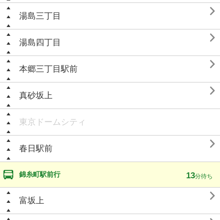

湯島三丁目

湯島四丁目

本郷三丁目駅前

真砂坂上
東京ドームシティ

春日駅前
錦糸町駅前行
13
分待ち

富坂上