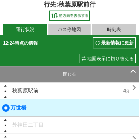
行先:秋葉原駅前行
運行状況
バス停地図
時刻表
最新情報に更新
12:24時点の情報
地図表示に切り替える

閉じる

秋葉原駅前
4
分
万世橋
外神田二丁目
