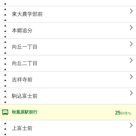

東大農学部前

本郷追分

向丘一丁目

向丘二丁目

吉祥寺前

駒込富士前
秋葉原駅前行
25
分待ち

上富士前