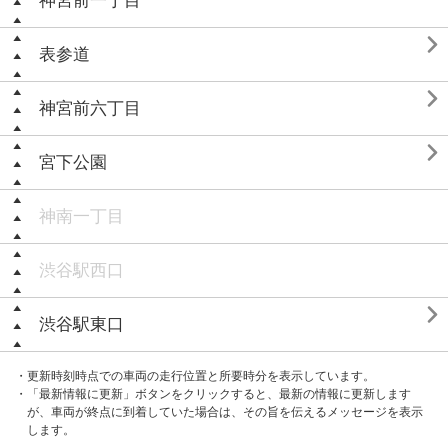
神宮前一丁目

表参道

神宮前六丁目

宮下公園
神南一丁目
渋谷駅西口

渋谷駅東口
・更新時刻時点での車両の走行位置と所要時分を表示しています。
・「最新情報に更新」ボタンをクリックすると、最新の情報に更新します
が、車両が終点に到着していた場合は、その旨を伝えるメッセージを表示
します。