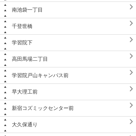

南池袋一丁目

千登世橋

学習院下

高田馬場二丁目

学習院戸山キャンパス前

早大理工前

新宿コズミックセンター前

大久保通り