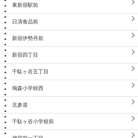

東新宿駅前

日清食品前

新宿伊勢丹前

新宿四丁目

千駄ヶ谷五丁目

鳩森小学校西

北参道

千駄ヶ谷小学校前
