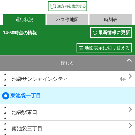
運行状況
バス停地図
時刻表
最新情報に更新
14:50時点の情報
地図表示に切り替える

閉じる

池袋サンシャインシティ
4
分
東池袋一丁目

池袋駅東口

南池袋三丁目