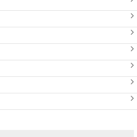





