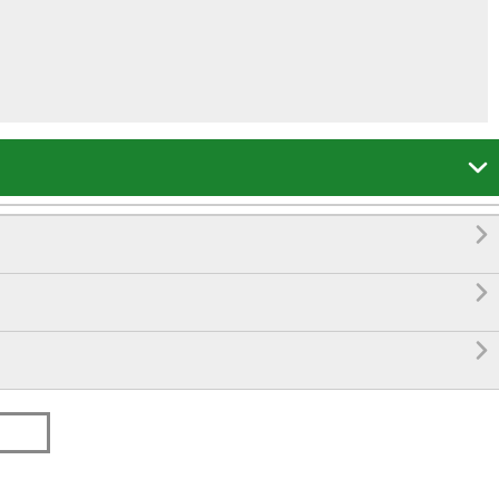



