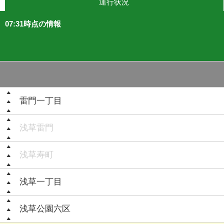
運行状況
07:31時点の情報
雷門一丁目
浅草雷門
浅草寿町
浅草一丁目
浅草公園六区