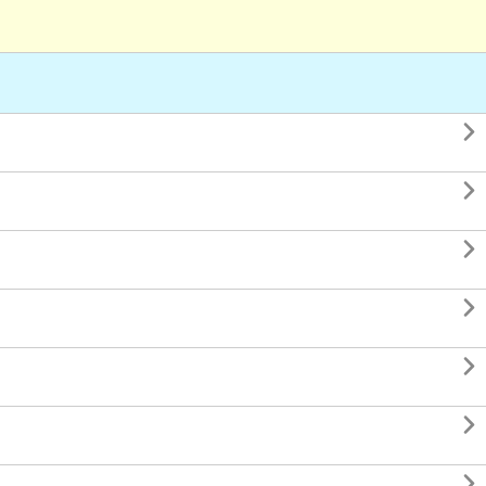






