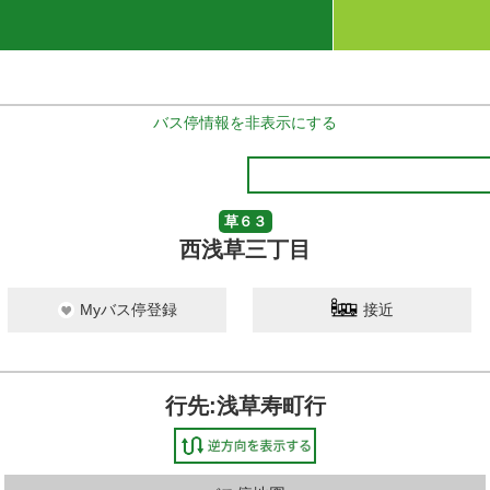
バス停情報を非表示にする
草６３
西浅草三丁目
Myバス停登録
接近
行先:浅草寿町行