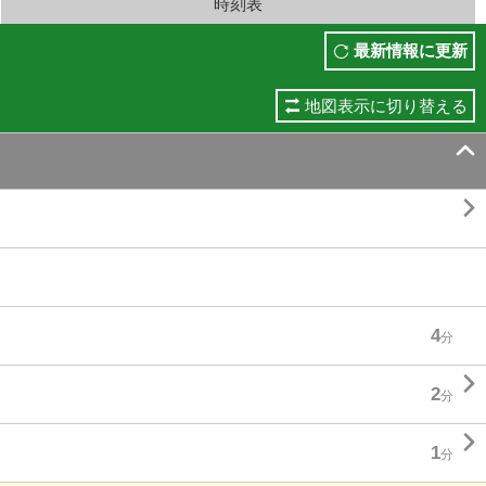
時刻表
最新情報に更新
地図表示に切り替える


4
分

2
分

1
分