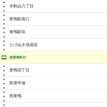
本駒込六丁目
巣鴨駅南口
巣鴨駅前
とげぬき地蔵前
浅草寿町行
巣鴨四丁目
新庚申塚
西巣鴨