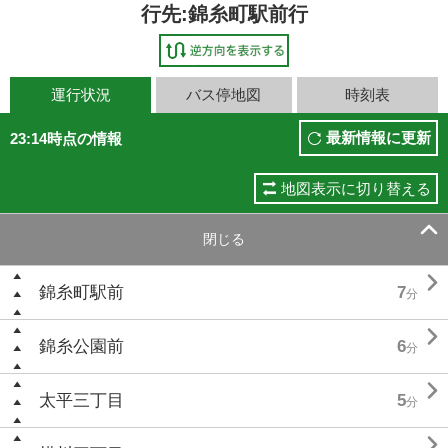
行先:錦糸町駅前行
運行状況
バス停地図
時刻表
最新情報に更新
23:14時点の情報
地図表示に切り替える

閉じる

錦糸町駅前
7
分

錦糸公園前
6
分

太平三丁目
5
分
