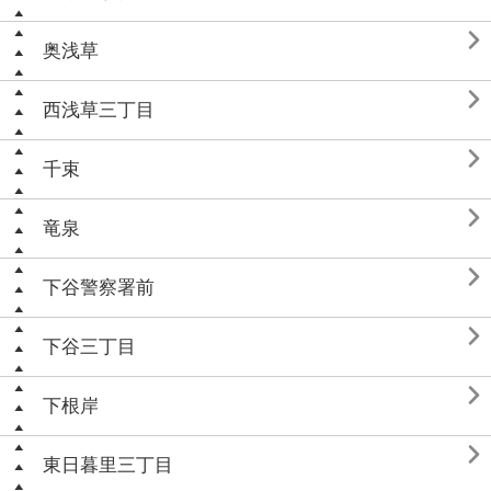

奥浅草

西浅草三丁目

千束

竜泉

下谷警察署前

下谷三丁目

下根岸

東日暮里三丁目