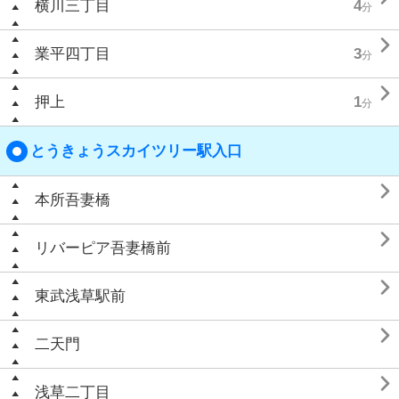
横川三丁目
4
分

業平四丁目
3
分

押上
1
分
とうきょうスカイツリー駅入口

本所吾妻橋

リバーピア吾妻橋前

東武浅草駅前

二天門

浅草二丁目