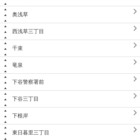

奥浅草

西浅草三丁目

千束

竜泉

下谷警察署前

下谷三丁目

下根岸

東日暮里三丁目