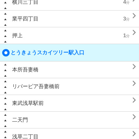
横川三丁目
4
分

業平四丁目
3
分

押上
1
分
とうきょうスカイツリー駅入口

本所吾妻橋

リバーピア吾妻橋前

東武浅草駅前

二天門

浅草二丁目