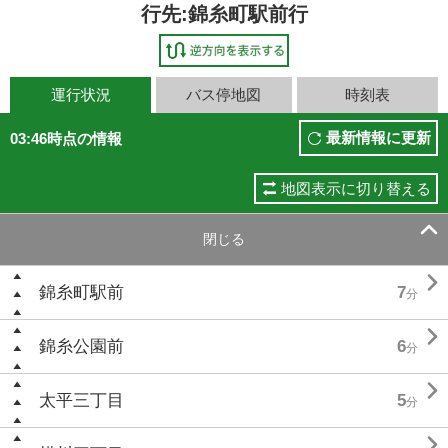
行先:錦糸町駅前行
運行状況
バス停地図
時刻表
最新情報に更新
03:46時点の情報
地図表示に切り替える

閉じる

錦糸町駅前
7
分

錦糸公園前
6
分

太平三丁目
5
分
