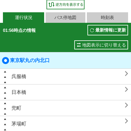
運行状況
バス停地図
時刻表
最新情報に更新
01:56時点の情報
地図表示に切り替える
東京駅丸の内北口

呉服橋

日本橋

兜町

茅場町