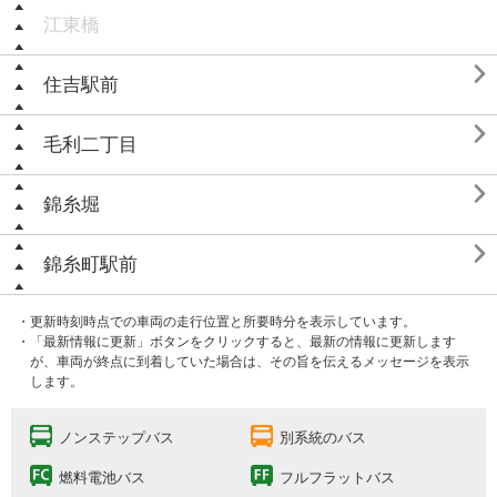
江東橋

住吉駅前

毛利二丁目

錦糸堀

錦糸町駅前
・更新時刻時点での車両の走行位置と所要時分を表示しています。
・「最新情報に更新」ボタンをクリックすると、最新の情報に更新します
が、車両が終点に到着していた場合は、その旨を伝えるメッセージを表示
します。
ノンステップバス
別系統のバス
燃料電池バス
フルフラットバス