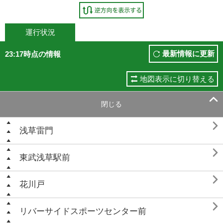
運行状況
最新情報に更新
23:17時点の情報
地図表示に切り替える

閉じる

浅草雷門

東武浅草駅前

花川戸

リバーサイドスポーツセンター前