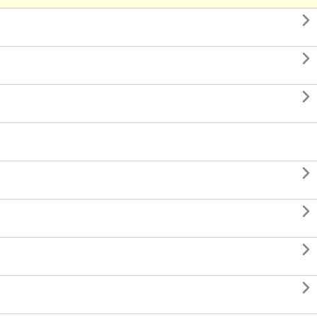






