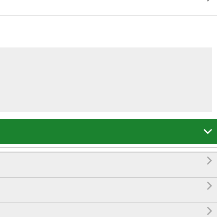



