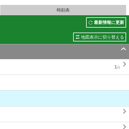
時刻表
最新情報に更新
地図表示に切り替える


1
分

