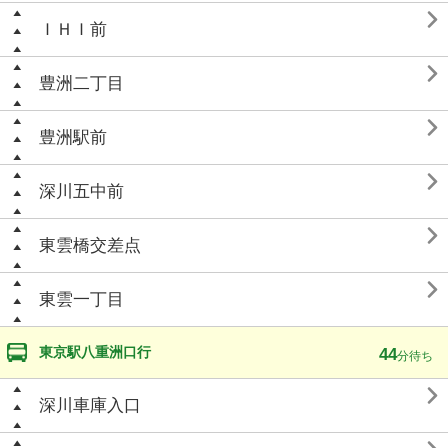

ＩＨＩ前

豊洲二丁目

豊洲駅前

深川五中前

東雲橋交差点

東雲一丁目
東京駅八重洲口行
44
分待ち

深川車庫入口