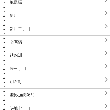

亀島橋

新川

新川二丁目

南高橋

鉄砲洲

湊三丁目

明石町

聖路加病院前

築地七丁目