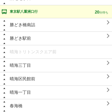
東京駅八重洲口行
20
分待ち

勝どき橋南詰

勝どき駅前
晴海トリトンスクエア前

晴海三丁目

晴海区民館前

晴海一丁目

春海橋