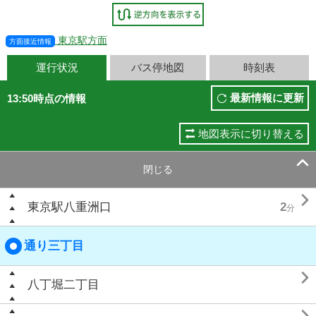
東京駅方面
方面接近情報
運行状況
バス停地図
時刻表
最新情報に更新
13:50時点の情報
地図表示に切り替える

閉じる

東京駅八重洲口
2
分
通り三丁目

八丁堀二丁目